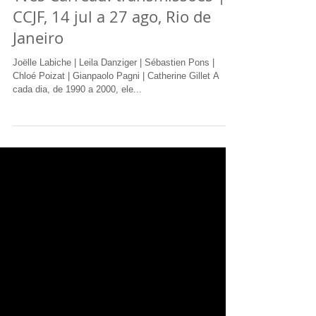
Yves Carreau: transmissões |
CCJF, 14 jul a 27 ago, Rio de
Janeiro
Joëlle Labiche | Leila Danziger | Sébastien Pons |
Chloé Poizat | Gianpaolo Pagni | Catherine Gillet A
cada dia, de 1990 a 2000, ele...