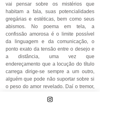
vai pensar sobre os mistérios que 
habitam a fala, suas potencialidades 
gregárias e estéticas, bem como seus 
abismos. No poema em tela, a 
confissão amorosa é o limite possível 
da linguagem e da comunicação, o 
ponto exato da tensão entre o desejo e 
a distância, uma vez que 
endereçamento que a locução do título 
carrega dirige-se sempre a um outro, 
alguém que pode não suportar sobre si 
o peso do amor revelado. Daí o tremor, 
a língua claudicante: “A palavra 
gagueja na travessia de um perigo”. Daí 
a angústia (o peito estreitado que vai 
perdendo o fôlego) no gesto da fala 
que, apesar de tudo, se completa: 
“Cada palavra/– contraída/expandida 
–/sabe que o risco/é parte integrante do 