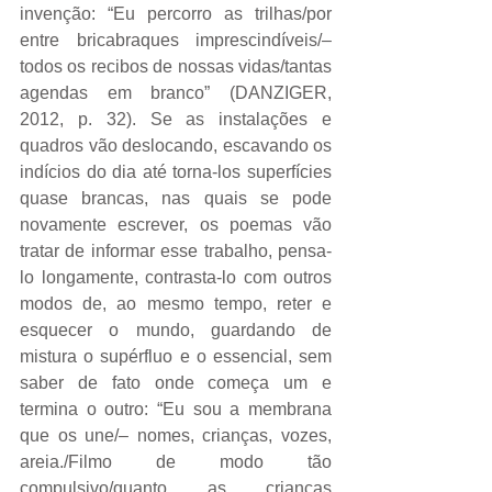
invenção: “Eu percorro as trilhas/por 
entre bricabraques imprescindíveis/– 
todos os recibos de nossas vidas/tantas 
agendas em branco” (DANZIGER, 
2012, p. 32). Se as instalações e 
quadros vão deslocando, escavando os 
indícios do dia até torna-los superfícies 
quase brancas, nas quais se pode 
novamente escrever, os poemas vão 
tratar de informar esse trabalho, pensa-
lo longamente, contrasta-lo com outros 
modos de, ao mesmo tempo, reter e 
esquecer o mundo, guardando de 
mistura o supérfluo e o essencial, sem 
saber de fato onde começa um e 
termina o outro: “Eu sou a membrana 
que os une/– nomes, crianças, vozes, 
areia./Filmo de modo tão 
compulsivo/quanto as crianças 