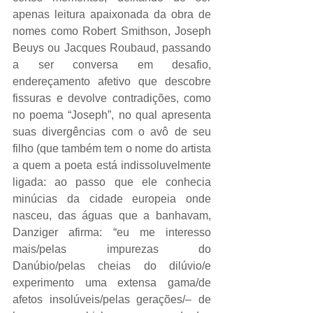
apenas leitura apaixonada da obra de 
nomes como Robert Smithson, Joseph 
Beuys ou Jacques Roubaud, passando 
a ser conversa em desafio, 
endereçamento afetivo que descobre 
fissuras e devolve contradições, como 
no poema “Joseph”, no qual apresenta 
suas divergências com o avô de seu 
filho (que também tem o nome do artista 
a quem a poeta está indissoluvelmente 
ligada: ao passo que ele conhecia 
minúcias da cidade europeia onde 
nasceu, das águas que a banhavam, 
Danziger afirma: “eu me interesso 
mais/pelas impurezas do 
Danúbio/pelas cheias do dilúvio/e 
experimento uma extensa gama/de 
afetos insolúveis/pelas gerações/– de 