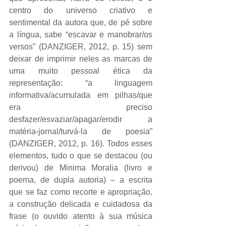
centro do universo criativo e 
sentimental da autora que, de pé sobre 
a língua, sabe “escavar e manobrar/os 
versos” (DANZIGER, 2012, p. 15) sem 
deixar de imprimir neles as marcas de 
uma muito pessoal ética da 
representação: “a linguagem 
informativa/acumulada em pilhas/que 
era preciso 
desfazer/esvaziar/apagar/erodir a 
matéria-jornal/turvá-la de poesia” 
(DANZIGER, 2012, p. 16). Todos esses 
elementos, tudo o que se destacou (ou 
derivou) de Minima Moralia (livro e 
poema, de dupla autoria) – a escrita 
que se faz como recorte e apropriação, 
a construção delicada e cuidadosa da 
frase (o ouvido atento à sua música 