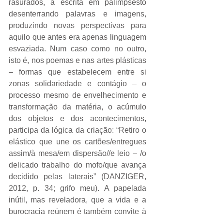
rasurados, a escrita em palimpsesto 
desenterrando palavras e imagens, 
produzindo novas perspectivas para 
aquilo que antes era apenas linguagem 
esvaziada. Num caso como no outro, 
isto é, nos poemas e nas artes plásticas 
– formas que estabelecem entre si 
zonas solidariedade e contágio – o 
processo mesmo de envelhecimento e 
transformação da matéria, o acúmulo 
dos objetos e dos acontecimentos, 
participa da lógica da criação: “Retiro o 
elástico que une os cartões/entregues 
assim/à mesa/em dispersão//e leio – /o 
delicado trabalho do mofo/que avança 
decidido pelas laterais” (DANZIGER, 
2012, p. 34; grifo meu). A papelada 
inútil, mas reveladora, que a vida e a 
burocracia reúnem é também convite à 