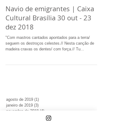
Navio de emigrantes | Caixa
Cultural Brasília 30 out - 23
dez 2018
"Com mastros cantados apontados para a terra/
seguem os destroços celestes.// Nesta canção de
madeira cravas os dentes/ com força.// Tu...
agosto de 2019
(1)
1 post
janeiro de 2019
(3)
3 posts
novembro de 2018
(4)
4 posts
outubro de 2018
(1)
1 post
setembro de 2018
(2)
2 posts