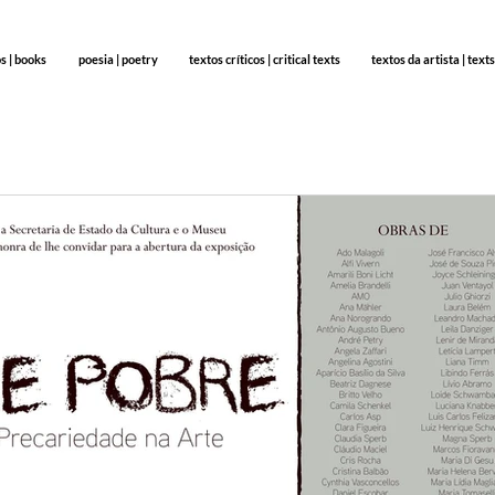
os | books
poesia | poetry
textos críticos | critical texts
textos da artista | texts