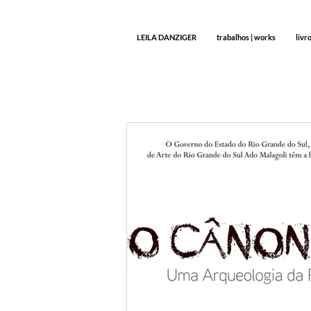
LEILA DANZIGER
trabalhos | works
livr