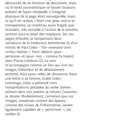
détournée de sa fonction de document, mais
où le texte journalistique se faisait toujours
présent de façon résiduelle. L'intégrité
physique de la page était sauvegardée, mais
ce qu’il en restait, c’était une peau mince et
transparente, un matériau aussi fragile que
mondain, très sensible à l'action de la lumière,
surtout sous le soleil des tropiques. Sur ces
pages effacées, je tamponnais deux
variations de la traduction brésilienne (1) d’un
extrait de Paul Celan - Für-niemand-und-
nichts-Stehen / Tenir-debout-pour-
personne-et-pour-rien - comme l’a traduit
Jean-Pierre Lefebvre (2). Ce vers
m’accompagne comme un lien qui unit les
images d’abandon et de délaissement
profond, mais aussi celles de résistance. Dans
une lettre à sa femme, Gisèle Celan-
Lestrange, Celan a présenté trois
interprétations possibles du verbe Stehen
présent dans son poème: Je refuse/ J’assume/
Je résiste. Modestement, j’aimerais que ces
images, comprises comme des épaves,
comme des ruines de l’information, soient
également capables de « performer » ces
verbes-là.