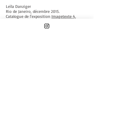
Leïla Danziger
Rio de Janeiro, décembre 2015.
Catalogue de l'exposition
Imagetexte 4,
Espace Topographie de l'art, Paris.
16 février - 27 avril 2016
(1) Les traductions en portugais (du Brésil)
utilisées dans la série sont: « Para-ninguém-
e-nada-estar» (Cláudia Cavalcanti) e
« Resistir-para-ninguém-e-nada » (Raquel
Abi-Sâmara).
(2) Le poème Stehen a été publié dans le
recueil «Atemwende » (Suhrkamp, 1967)
traduit par Jean-Pierre Lefevbre (Renverse du
souffle, Seuil, 2003).
____
Between exception and exception: the
profanation of the newspaper | Vera Lins
+ texts
séries relacionadas | related series
Tenir-debout-pour-personne-et-pour-rien