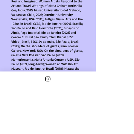
Real and Imagined: Women Artists Respond to the
Art and Travel Writings of Maria Graham (Arthshila,
Goa, India; 2025; Museo Universitario del Grabado,
Valparaiso, Chile, 2023; Otterbein University,
Westerville, USA, 2022); Fullgas: Visual Arts and the
1980s in Brazil, CCBB, Rio de Janeiro (2024), Brasília,
São Paulo and Belo Horizonte (2025); Espaços do
Ainda, Paço Imperial, Rio de Janeiro (2023) and
Centro Cultural São Paulo; 22nd, Bienal SESC
Video_Brasil, SESC 24 de maio, São Paulo, Brazil
(2023); On the shoulders of giants, Nara Roesler
Gallery, New York, USA; On the shoulders of giants,
Galeria Nara Roesler, São Paulo (2021);
MemoriAntonia, Maria Antonia Center / USP, São
Paulo (2021, long-term); Women at MAR, Rio Art
Museum, Rio de Janeiro, Brazil (2018); Hiatus: the
memory of dictatorial violence in Latin America,
Memorial da Resistência, São Paulo, Brazil (2017);
Livres Uniks, Topographie de l’art, Paris, Mémoire
des livres, Galerie Dix9, Paris (2016), France.
She has authored four books of poetry through the
7Letras publishing house in Rio de Janeiro: Três
ensaios de fala (2012); Ano novo (2016); C’est loin
Bagdad [fotogramas] (2018), Cinelândia (2021).
full CV