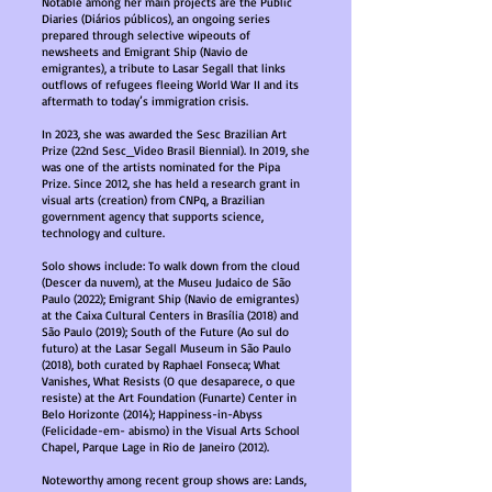
Notable among her main projects are the Public
Diaries (Diários públicos), an ongoing series
prepared through selective wipeouts of
newsheets and Emigrant Ship (Navio de
emigrantes), a tribute to Lasar Segall that links
outflows of refugees fleeing World War II and its
aftermath to today’s immigration crisis.
In 2023, she was awarded the Sesc Brazilian Art
Prize (22nd Sesc_Video Brasil Biennial). In 2019, she
was one of the artists nominated for the Pipa
Prize. Since 2012, she has held a research grant in
visual arts (creation) from CNPq, a Brazilian
government agency that supports science,
technology and culture.
Solo shows include: To walk down from the cloud
(Descer da nuvem), at the Museu Judaico de São
Paulo (2022); Emigrant Ship (Navio de emigrantes)
at the Caixa Cultural Centers in Brasília (2018) and
São Paulo (2019); South of the Future (Ao sul do
futuro) at the Lasar Segall Museum in São Paulo
(2018), both curated by Raphael Fonseca; What
Vanishes, What Resists (O que desaparece, o que
resiste) at the Art Foundation (Funarte) Center in
Belo Horizonte (2014); Happiness-in-Abyss
(Felicidade-em- abismo) in the Visual Arts School
Chapel, Parque Lage in Rio de Janeiro (2012).
Noteworthy among recent group shows are: Lands,