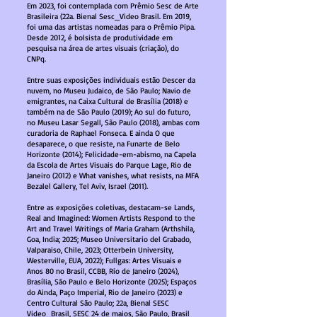
Em 2023, foi contemplada com Prêmio Sesc de Arte
Brasileira (22a. Bienal Sesc_Video Brasil. Em 2019,
foi uma das artistas nomeadas para o Prêmio Pipa.
Desde 2012, é bolsista de produtividade em
pesquisa na área de artes visuais (criação), do
CNPq.
Entre suas exposições individuais estão Descer da
nuvem, no Museu Judaico, de São Paulo; Navio de
emigrantes, na Caixa Cultural de Brasília (2018) e
também na de São Paulo (2019); Ao sul do futuro,
no Museu Lasar Segall, São Paulo (2018), ambas com
curadoria de Raphael Fonseca. E ainda O que
desaparece, o que resiste, na Funarte de Belo
Horizonte (2014); Felicidade-em-abismo, na Capela
da Escola de Artes Visuais do Parque Lage, Rio de
Janeiro (2012) e What vanishes, what resists, na MFA
Bezalel Gallery, Tel Aviv, Israel (2011).
Entre as exposições coletivas, destacam-se Lands,
Real and Imagined: Women Artists Respond to the
Art and Travel Writings of Maria Graham (Arthshila,
Goa, India; 2025; Museo Universitario del Grabado,
Valparaiso, Chile, 2023; Otterbein University,
Westerville, EUA, 2022); Fullgas: Artes Visuais e
Anos 80 no Brasil, CCBB, Rio de Janeiro (2024),
Brasília, São Paulo e Belo Horizonte (2025); Espaços
do Ainda, Paço Imperial, Rio de Janeiro (2023) e
Centro Cultural São Paulo; 22a, Bienal SESC
Video_Brasil, SESC 24 de maios, São Paulo, Brasil