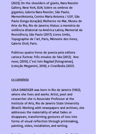
(2023); On the shoulders of giants, Nara Roesler
Gallery, New York, EUA; Sobre os ombros de
gigantes, Galeria Nara Roesler, São Paulo;
MemoriAntonia, Centro Maria Antonia / USP, São
Paulo (longa duração); Mulheres no Mar, Museu de
Arte do Rio, Rio de Janeiro; Hiatus: a memória da
violência ditatorial na América Latina, Memorial da
Resistência, São Paulo (2017); Livres Uniks,
Topographie de l’art, Paris, Mémoire des livres,
Galerie Dix9, Paris.
Publicou quatro livros de poesia pela editora
carioca 7Letras: Três ensaios de fala (2012); Ano
novo, (2016), C’est loin Bagdad [fotogramas],
(coleção Megamini, 2018), e Cinelândia (2021).
cv completo
LEILA DANZIGER was born in Rio de Janeiro (1962),
where she lives and works. Artist, poet and
researcher she is Associate Professor at the
Institute of Arts, Rio de Janeiro State University
(Brazil). Working with newspapers and archives, she
addresses the materiality of what fades or
disappears, transforming gestures of loss into
forms of visual reflection through printmaking,
painting, video, installation, and writing.