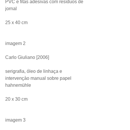
PVC e fitas adesivas com resíduos de 
jornal
25 x 40 cm
imagem 2
Carlo Giuliano [2006]
serigrafia, óleo de linhaça e 
intervençào manual sobre papel 
hahnemühle
20 x 30 cm
imagem 3