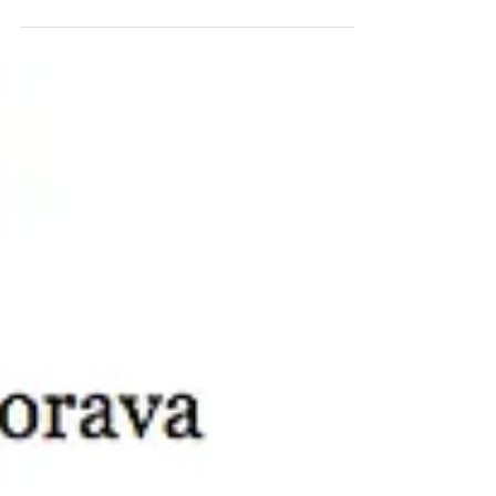
Silas Martí | Folha de São Paulo "No porão do navio,
negros algemados uns aos outros rodeiam a comoção.
Um deles, só pele e osso,...