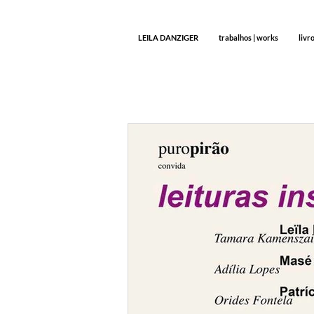
LEILA DANZIGER
trabalhos | works
livr