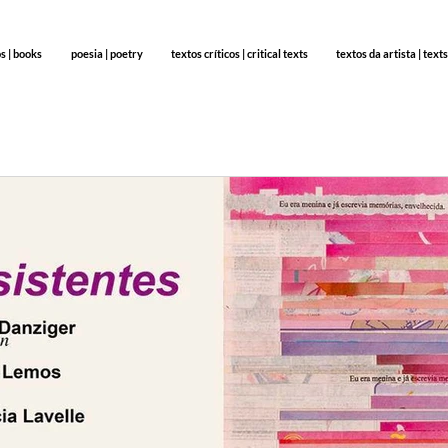
os | books
poesia | poetry
textos críticos | critical texts
textos da artista | texts