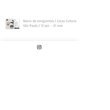
Navio de emigrantes | Caixa Cultural
São Paulo | 15 jan - 31 mar
SEGUEM OS DESTROÇOS CELESTES |
texto Leila Danziger
ATLÂNTICO E MEDITERRÂNEO | texto
Raphael Fonseca | Navio de
emigrantes | Caixa Cultural Brasília