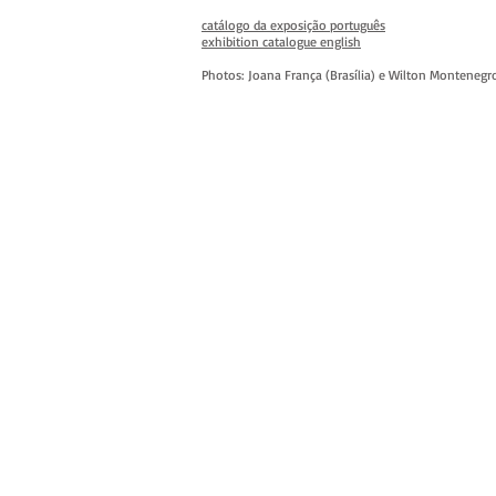
catálogo da exposição português
exhibition catalogue english
Photos: Joana França (Brasília) e Wilton Montenegr