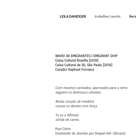
LEILA DANZIGER
trabalhos | works
livr
NAVIO DE EMIGRANTES | EMIGRANT SHIP
Caixa Cultural Brasília [2018]
Caixa Cultural da Sé, São Paulo [2019]
Curador Raphael Fonseca
Com mastros cantados, apontados para a terra
seguem os destroços celestes.
Nesta canção de madeira
cravas os dentes com força
Tu es a flâmula
sólida de canto.
Paul Celan
(traduzido do alemão por Raquel Abi-Sâmara)