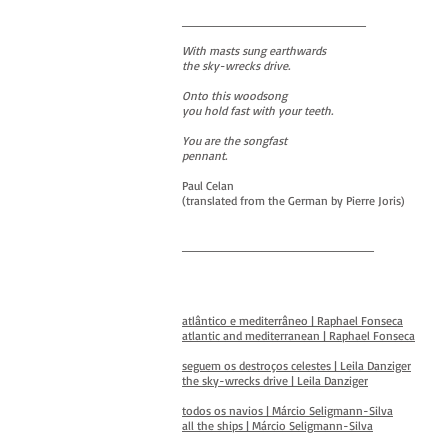
_______________________
With masts sung earthwards
the sky-wrecks drive.
Onto this woodsong
you hold fast with your teeth.
You are the songfast
pennant.
Paul Celan
(translated from the German by Pierre Joris)
________________________
atlântico e mediterrâneo | Raphael Fonseca
atlantic and mediterranean | Raphael Fonseca
seguem os destroços celestes | Leila Danziger
the sky-wrecks drive | Leila Danziger
todos os navios | Márcio Seligmann-Silva
all the ships | Márcio Seligmann-Silva