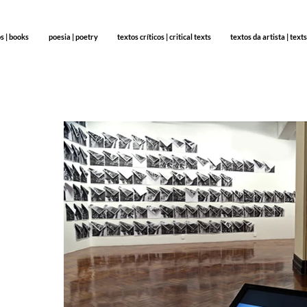
os | books
poesia | poetry
textos críticos | critical texts
textos da artista | texts