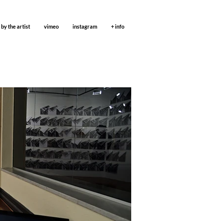
 by the artist
vimeo
instagram
+ info