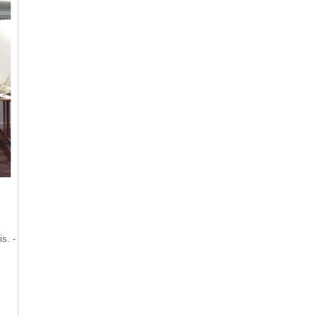
- _ _