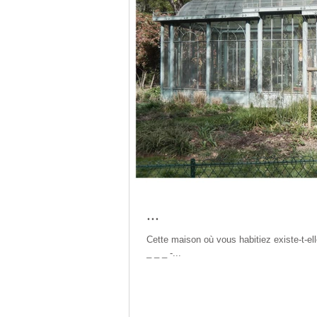
...
Cette maison où vous habitiez existe-t-ell
_ _ _ -...