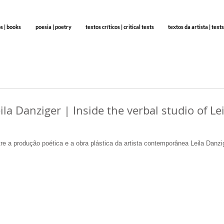
os | books
poesia | poetry
textos críticos | critical texts
textos da artista | texts
la Danziger | Inside the verbal studio of Lei
a produção poética e a obra plástica da artista contemporânea Leila Danzi