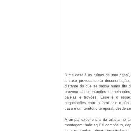
“Uma casa é as ruínas de uma casa”, 
sintaxe provoca certa desorientação,
distante do que se passa numa fita 
provoca desorientações semelhantes
baleias e trovões. Esse é o espaç
negociações entre o familiar e o públ
casa é um território temporal, desde s
A ampla experiência da artista no 
montagem: tudo aqui é compósito, depe
leituras atentas, ativas, imaginativas.