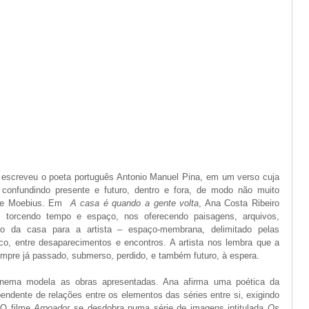
escreveu o poeta português Antonio Manuel Pina, em um verso cuja 
 confundindo presente e futuro, dentro e fora, de modo não muito 
de Moebius. Em  
A casa é quando a gente volta
, Ana Costa Ribeiro 
, torcendo tempo e espaço, nos oferecendo paisagens, arquivos, 
o da casa para a artista – espaço-membrana, delimitado pelas 
ico, entre desaparecimentos e encontros. A artista nos lembra que a 
empre já passado, submerso, perdido, e também futuro, à espera.
cinema modela as obras apresentadas. Ana afirma uma poética da 
ndente de relações entre os elementos das séries entre si, exigindo 
 O filme 
Arpoador
 se desdobra numa série de imagens intitulada 
Os 