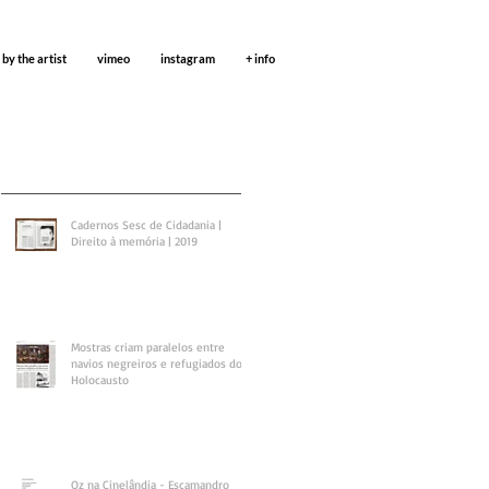
 by the artist
vimeo
instagram
+ info
Cadernos Sesc de Cidadania |
Direito à memória | 2019
Mostras criam paralelos entre
navios negreiros e refugiados do
Holocausto
Oz na Cinelândia - Escamandro