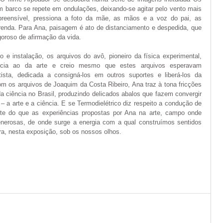
m barco se repete em ondulações, deixando-se agitar pelo vento mais 
apreensível, pressiona a foto da mãe, as mãos e a voz do pai, as 
enda. Para Ana, paisagem é ato de distanciamento e despedida, que 
goroso de afirmação da vida.
 e instalação, os arquivos do avô, pioneiro da física experimental, 
ncia ao da arte e creio mesmo que estes arquivos esperavam 
sta, dedicada a consigná-los em outros suportes e liberá-los da 
com os arquivos de Joaquim da Costa Ribeiro, Ana traz à tona fricções 
a da ciência no Brasil, produzindo delicados abalos que fazem convergir 
a arte e a ciência. E se Termodielétrico diz respeito a condução de 
nte do que as experiências propostas por Ana na arte, campo onde 
nerosas, de onde surge a energia com a qual construímos sentidos 
ra, nesta exposição, sob os nossos olhos.