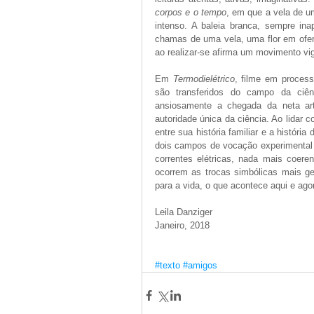
corpos e o tempo
, em que a vela de u
intenso. A baleia branca, sempre in
chamas de uma vela, uma flor em ofer
ao realizar-se afirma um movimento vi
Em 
Termodielétrico
, filme em processo
são transferidos do campo da ciê
ansiosamente a chegada da neta arti
autoridade única da ciência. Ao lidar 
entre sua história familiar e a históri
dois campos de vocação experimental – 
correntes elétricas, nada mais coere
ocorrem as trocas simbólicas mais ge
para a vida, o que acontece aqui e ago
Leila Danziger
Janeiro, 2018
#texto
#amigos