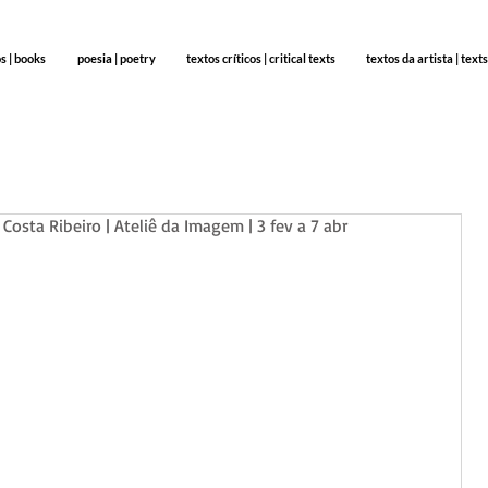
os | books
poesia | poetry
textos críticos | critical texts
textos da artista | texts
Costa Ribeiro | Ateliê da Imagem | 3 fev a 7 abr