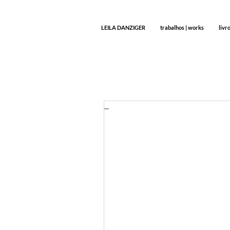
LEILA DANZIGER
trabalhos | works
livr
...