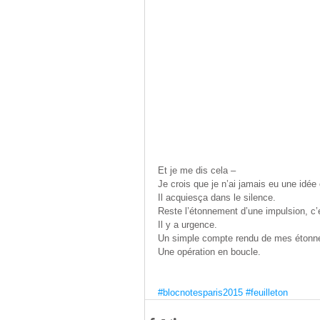
Et je me dis cela –
Je crois que je n’ai jamais eu une idée 
Il acquiesça dans le silence.
Reste l’étonnement d’une impulsion, c’e
Il y a urgence.
Un simple compte rendu de mes étonn
Une opération en boucle.
#blocnotesparis2015
#feuilleton