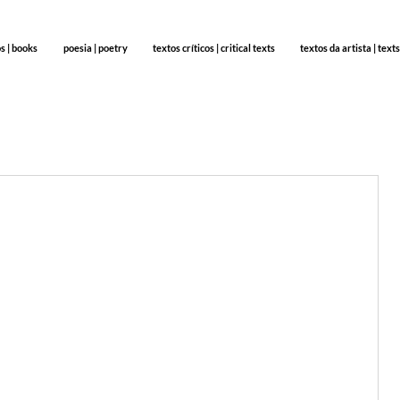
os | books
poesia | poetry
textos críticos | critical texts
textos da artista | texts