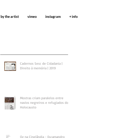
 by the artist
vimeo
instagram
+ info
Cadernos Sesc de Cidadania |
Direito à memória | 2019
Mostras criam paralelos entre
navios negreiros e refugiados do
Holocausto
Oz na Cinelândia - Escamandro