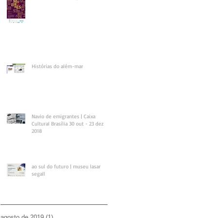
Histórias do além-mar
Navio de emigrantes | Caixa
Cultural Brasília 30 out - 23 dez
2018
ao sul do futuro | museu lasar
segall
agosto de 2019
(1)
1 post