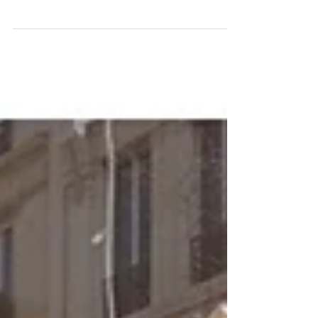
...
Cette maison où vous habitiez existe-t-elle toujours ?
On commence par raconter ce qui a été raconté.
J’invente. Je vois. - _ _ _ _ _ -...