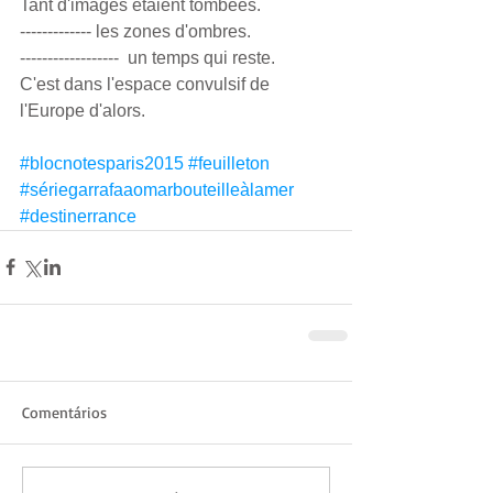
Tant d'images étaient tombées.
------------- les zones d'ombres.
------------------  un temps qui reste.
C'est dans l'espace convulsif de 
l'Europe d'alors.
#blocnotesparis2015
#feuilleton
#sériegarrafaaomarbouteilleàlamer
#destinerrance
Comentários