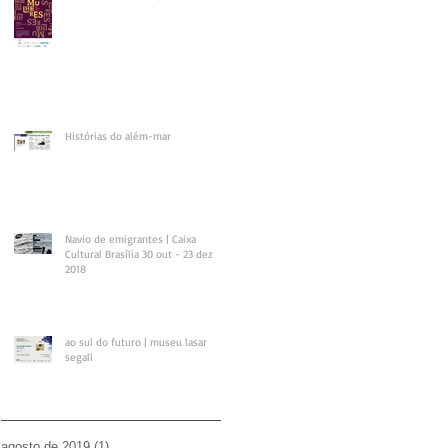
Histórias do além-mar
Navio de emigrantes | Caixa
Cultural Brasília 30 out - 23 dez
2018
ao sul do futuro | museu lasar
segall
agosto de 2019
(1)
1 post