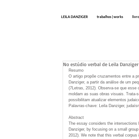
LEILA DANZIGER
trabalhos | works
livr
No estúdio verbal de Leila Danziger 
Resumo 
O artigo propõe cruzamentos entre a pro
Danziger, a partir da análise de um pe
(7Letras, 2012). Observa-se que esse co
moldam as suas obras visuais. Trata-se
possibilitam atualizar elementos juda
Palavras-chave: Leila Danziger, judaísm
Abstract 
The essay considers the intersections b
Danziger, by focusing on a small group 
2012). We note that this verbal corpus 