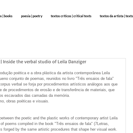
os | books
poesia | poetry
textos críticos | critical texts
textos da artista | texts
| Inside the verbal studio of Leila Danziger
dução poética e a obra plástica da artista contemporânea Leila 
queno conjunto de poemas, reunidos no livro "Três ensaios de fala" 
rpus verbal se forja por procedimentos artísticos análogos aos que 
 de procedimentos de erosão e de transferência de materiais, que 
icos escavados das camadas da memória. 
o, obras poéticas e visuais. 
etween the poetic and the plastic works of contemporary artist Leila 
of poems compiled in the book "Três ensaios de fala" (7Letras, 
is forged by the same artistic procedures that shape her visual work. 